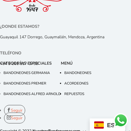
¿DONDE ESTAMOS?
Guayaquil 147 Dorrego, Guaymallén, Mendoza, Argentina
TELÉFONO
CATEGORÍAS ESPECIALES
MENÚ
+54 9 261 517-3718
BANDONEONES GERMANIA
BANDONEONES
BANDONEONES PREMIER
ACORDEONES
BANDONEONES ALFRED ARNOLD
REPUESTOS
Seguir
Seguir
ES